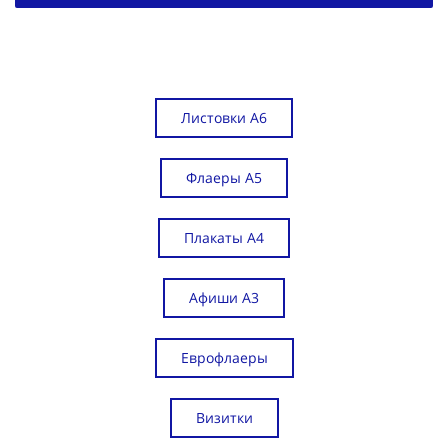
Листовки А6
Флаеры А5
Плакаты А4
Афиши А3
Еврофлаеры
Визитки