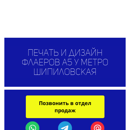
Печать и дизайн
флаеров A5 у метро
Шипиловская
Позвонить в отдел
продаж