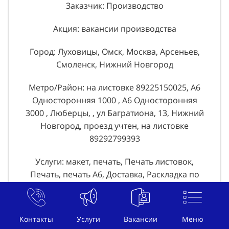
Заказчик: Производство
Акция: вакансии производства
Город: Луховицы, Омск, Москва, Арсеньев,
Смоленск, Нижний Новгород
Метро/Район: на листовке 89225150025, А6
Односторонняя 1000 , А6 Односторонняя
3000 , Люберцы, , ул Багратиона, 13, Нижний
Новгород, проезд учтен, на листовке
89292799393
Услуги: макет, печать, Печать листовок,
Печать, печать А6, Доставка, Раскладка по
почтовым ящикам, проезд, хранение,
Раскладка в почтовые ящики 5 эт., х р а н е н
и е, Раскладка в почтовые ящики 9 эт. и 5 эт,
Контакты
Услуги
Вакансии
Меню
проезд , хранение , Проезд/хранение