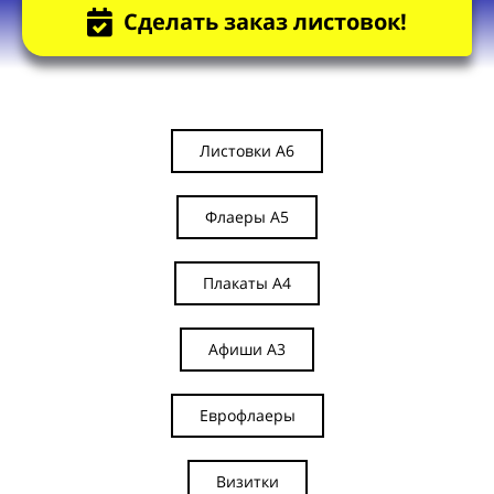
Сделать заказ листовок!
Листовки А6
Флаеры А5
Плакаты А4
Афиши А3
Еврофлаеры
Визитки