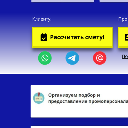
Клиенту:
Про
Рассчитать смету!
По