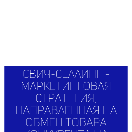
Свич-селлинг -
маркетинговая
стратегия,
направленная на
обмен товара