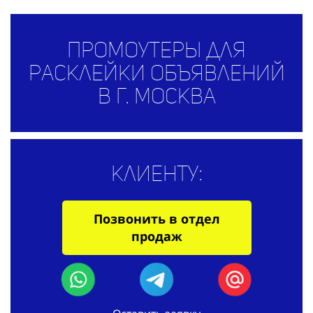
Промоутеры для
расклейки объявлений
в г. Москва
Клиенту:
Позвонить в отдел
продаж