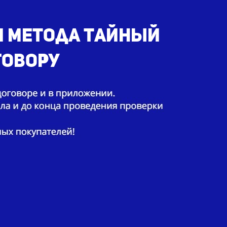
м метода тайный
говору