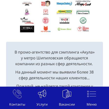
В промо-агентство для сэмплинга «Акула»
у метро Шипиловская обращаются
компании из разных сфер деятельности.
На данный момент мы выявили более 38
сфер деятельности наших клиентов...
Пожалуй, не найдется такой компании у
метро Шипиловская, где бы не заказали
услуги по раздаче пробников продукции в
небольших упаковках.
Контакты
Услуги
Вакансии
Меню