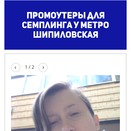
Промоутеры для
семплинга у метро
Шипиловская
1
/
2