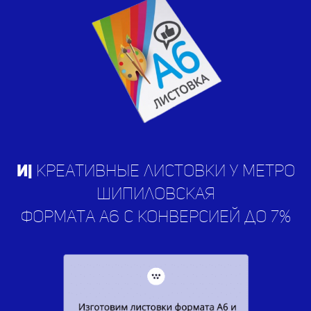
Изгота
|
креативные листовки у
метро Шипиловская
формата а6 с конверсией до 7%