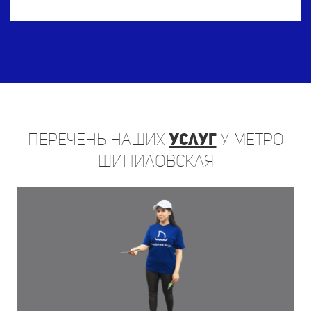
Перечень
наших
услуг
у метро
Шипиловская