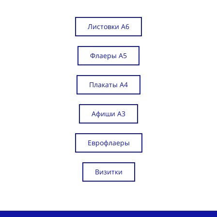
Листовки А6
Флаеры А5
Плакаты А4
Афиши А3
Еврофлаеры
Визитки