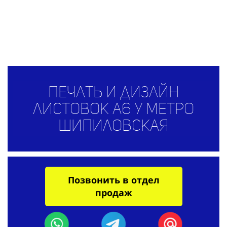
Печать и дизайн
листовок А6 у метро
Шипиловская
Позвонить в отдел
продаж