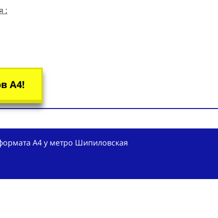
 :
в А4!
формата А4 у метро Шипиловская