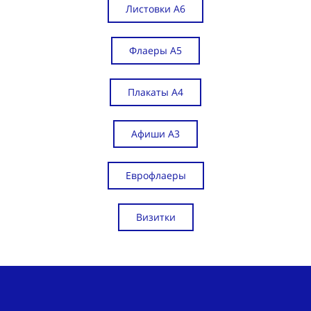
Листовки А6
Флаеры А5
Плакаты А4
Афиши А3
Еврофлаеры
Визитки