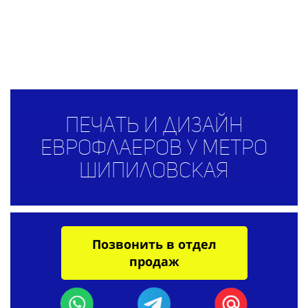
Печать и дизайн
еврофлаеров у метро
Шипиловская
Позвонить в отдел
продаж