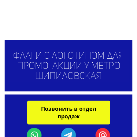
Флаги с логотипом для
промо-акции у метро
Шипиловская
Позвонить в отдел
продаж