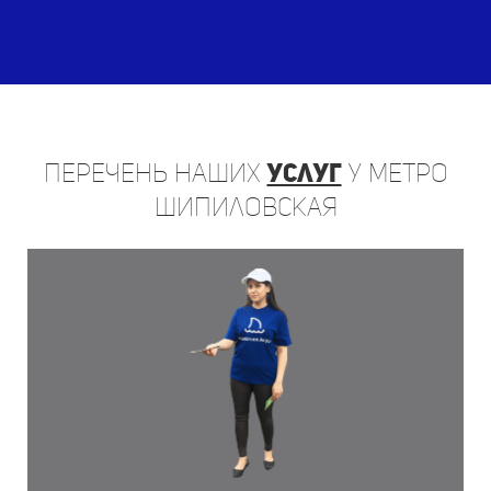
Перечень
наших
услуг
у метро
Шипиловская