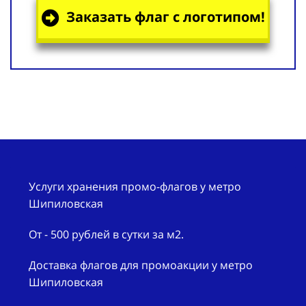
Заказать флаг с логотипом!
Услуги хранения промо-флагов у метро
Шипиловская
От - 500 рублей в сутки за м2.
Доставка флагов для промоакции у метро
Шипиловская