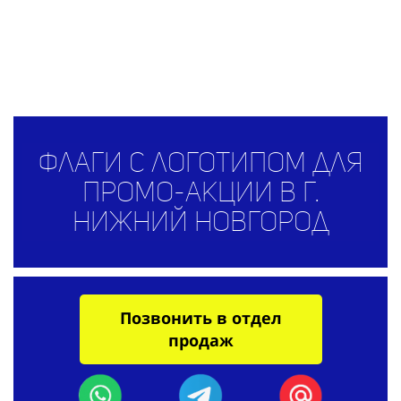
Флаги с логотипом для
промо-акции в г.
Нижний Новгород
Позвонить в отдел
продаж