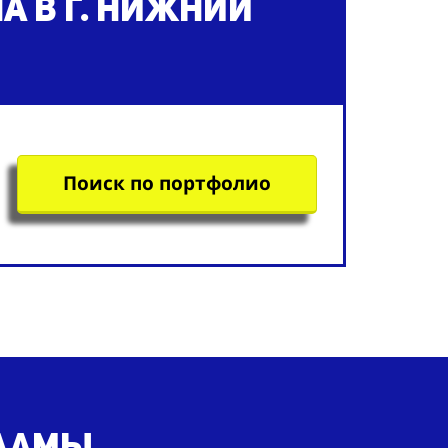
на
в г. Нижний
Поиск по портфолио
кламы