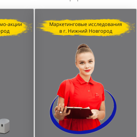
мо-акции
Маркетинговые исследования
ород
в г. Нижний Новгород