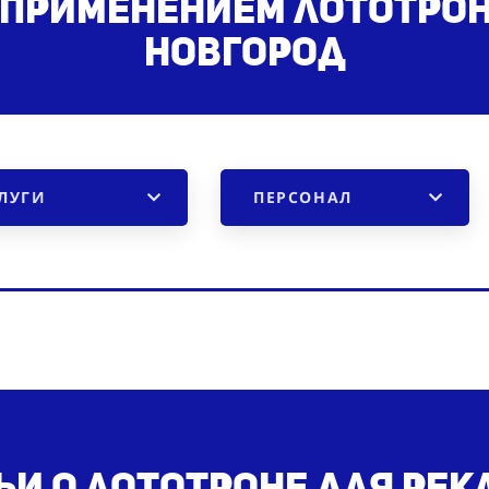
 применением лототро
Новгород
ЛУГИ
ПЕРСОНАЛ
ьи о лототроне для ре