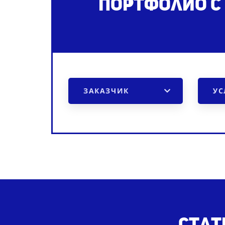
Портфолио с
ЗАКАЗЧИК
УС
Стат