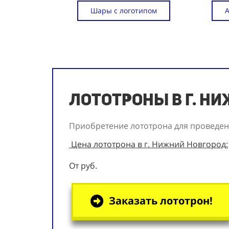
Шары с логотипом
Лототроны в г. Н
Приобретение лототрона для проведен
Цена лототрона в г. Нижний Новгород:
От руб.
Заказать лототрон!