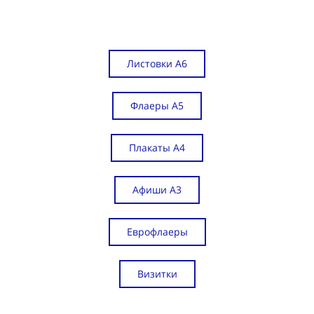
Листовки А6
Флаеры А5
Плакаты А4
Афиши А3
Еврофлаеры
Визитки