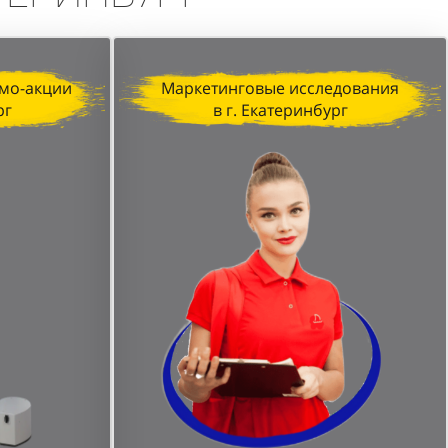
мо-акции
Маркетинговые исследования
рг
в г. Екатеринбург