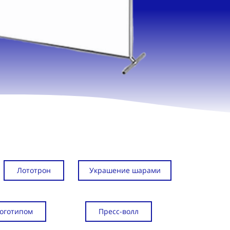
Лототрон
Украшение шарами
логотипом
Пресс-волл