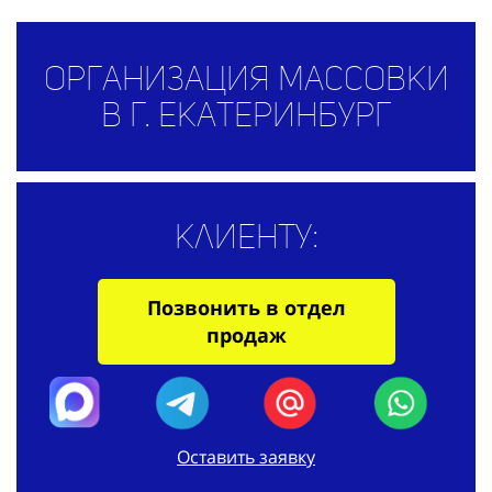
Организация массовки
в г. Екатеринбург
Клиенту:
Позвонить в отдел
продаж
Оставить заявку