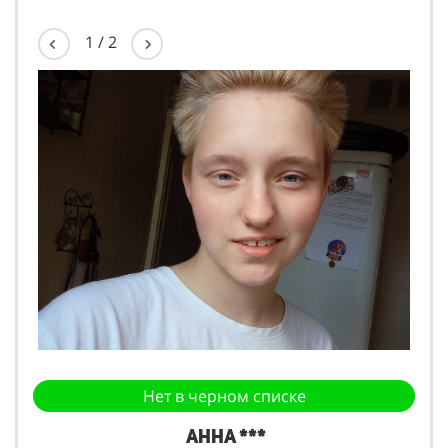
1
/
2
Нет в черном списке
Анна ***