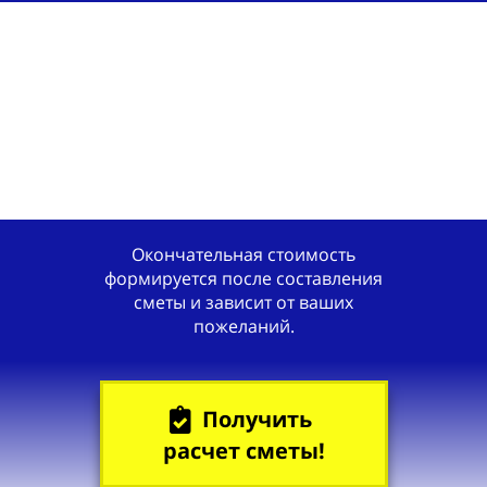
Окончательная стоимость
формируется после составления
сметы и зависит от ваших
пожеланий.
Получить
расчет сметы!