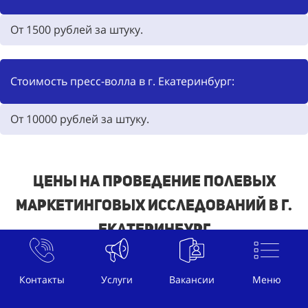
От
1500
рублей за штуку.
Стоимость пресс-волла в г. Екатеринбург:
От
10000
рублей за штуку.
Цены на проведение полевых
маркетинговых исследований в г.
Екатеринбург
Контакты
Услуги
Вакансии
Меню
Стоимость проведения опроса в г. Екатеринбург: