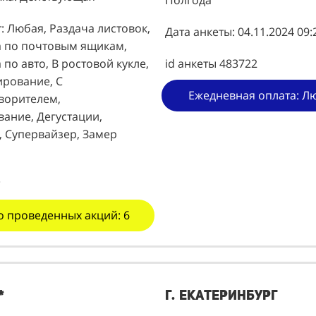
: Любая, Раздача листовок,
Дата анкеты: 04.11.2024 09:
а по почтовым ящикам,
 по авто, В ростовой кукле,
id анкеты 483722
ирование, С
Ежедневная оплата: Л
ворителем,
ание, Дегустации,
, Супервайзер, Замер
о проведенных акций: 6
*
г. Екатеринбург