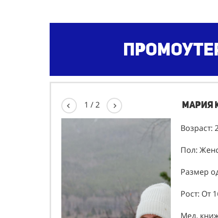
Промоутер
Мария 
1
/
2
Возраст: 
Пол: Жен
Размер од
Рост: От 1
Мед. кни