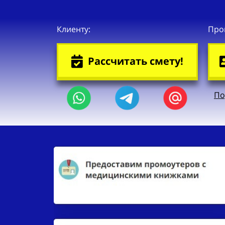
Клиенту:
Про
Рассчитать смету!
По