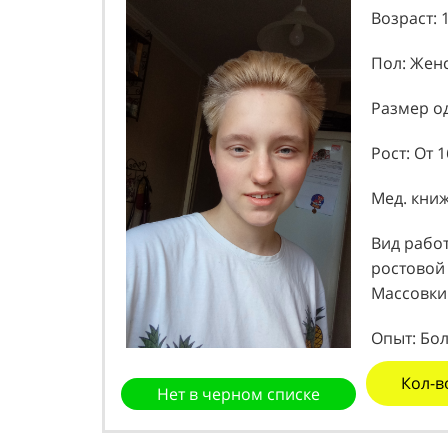
Возраст: 
Пол: Жен
Размер од
Рост: От 1
Мед. книж
Вид работ
ростовой 
Массовки
Опыт: Бол
Кол-в
Нет в черном списке