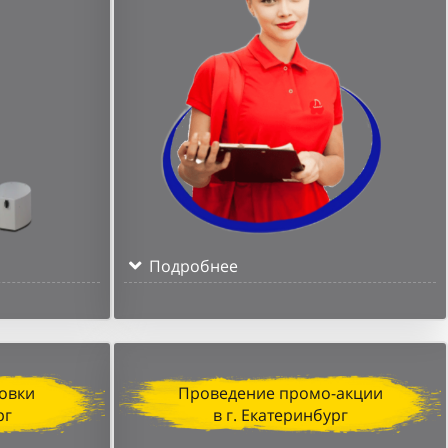
Подробнее
овки
Проведение промо-акции
рг
в г. Екатеринбург