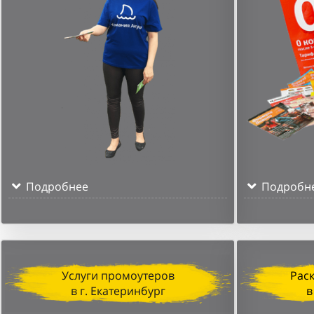
Подробнее
Подробн
Услуги промоутеров
Рас
в г. Екатеринбург
в