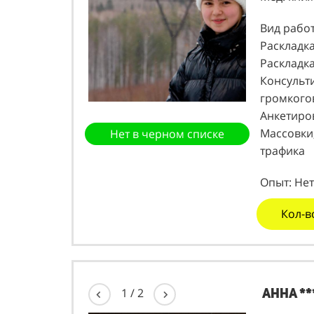
Вид работ
Раскладк
Раскладка
Консульт
громкого
Анкетиров
Массовки
Нет в черном списке
трафика
Опыт: Нет
Кол-в
Анна **
1
/
2