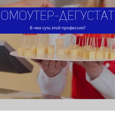
омоутер-дегуста
В чем суть этой профессии?