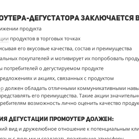
оутера-дегустатора заключается 
вижении продукта
ации
 продуктов в торговых точках
исывая его вкусовые качества, состав и преимущества
альных покупателей и мотивирует их попробовать проду
ы потребителей о дегустируемом продукте
едложениях и акциях, связанных с продуктом
ор
 должен обладать отличными коммуникативными навык
представлять его преимущества. Такие акции значитель
требителям возможность лично оценить качество продук
ия дегустации промоутер должен:
ий вид и дружелюбное отношение к потенциальным кл
язык с людьми и создавать позитивную атмосферу