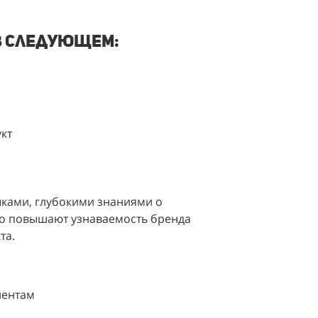
в следующем:
кт
ами, глубокими знаниями о 
но повышают узнаваемость бренда 
та.
иентам