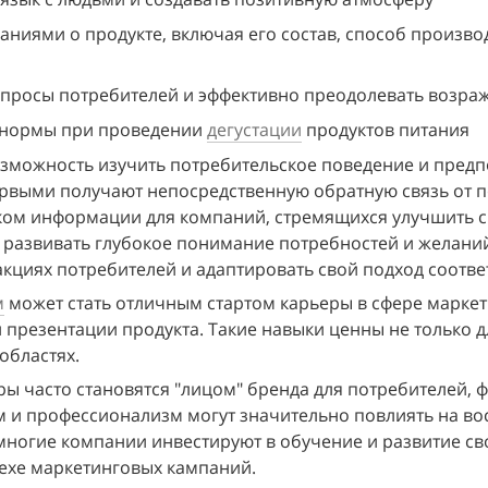
иями о продукте, включая его состав, способ производ
опросы потребителей и эффективно преодолевать возра
 нормы при проведении 
дегустации
 продуктов питания
зможность изучить потребительское поведение и предпо
рвыми получают непосредственную обратную связь от по
ком информации для компаний, стремящихся улучшить с
м развивать глубокое понимание потребностей и желаний
кциях потребителей и адаптировать свой подход соотве
м
 может стать отличным стартом карьеры в сфере маркет
резентации продукта. Такие навыки ценны не только для
областях.
ры часто становятся "лицом" бренда для потребителей, 
м и профессионализм могут значительно повлиять на вос
многие компании инвестируют в обучение и развитие сво
пехе маркетинговых кампаний.