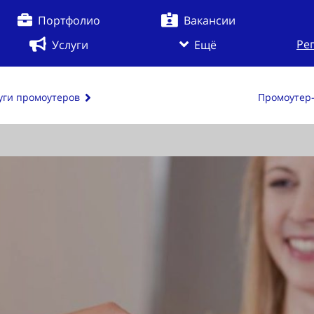
Портфолио
Вакансии
Ре
Услуги
Ещё
уги промоутеров
Промоутер-