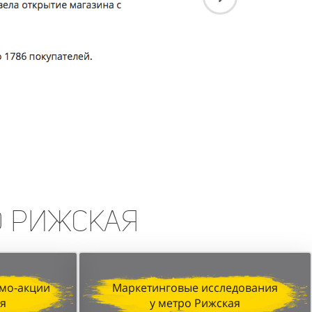
о Рижская
мо-акции
Маркетинговые исследования
ая
у метро Рижская