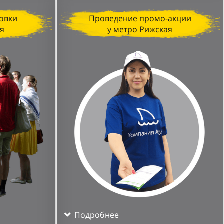
овки
Проведение промо-акции
ая
у метро Рижская
Подробнее