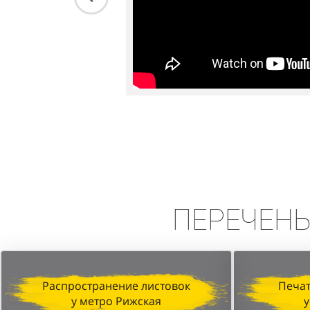
Перечен
Распространение листовок
Печат
у метро Рижская
у