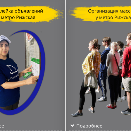
клейка объявлений
Организация масс
 метро Рижская
у метро Рижск
ее
Подробнее