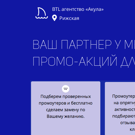
BTL агентство «Акула»
Рижская
Ваш партнер у м
промо-акций д