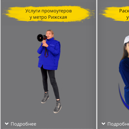
Услуги промоутеров
Рас
у метро Рижская
у
Подробнее
Подробн