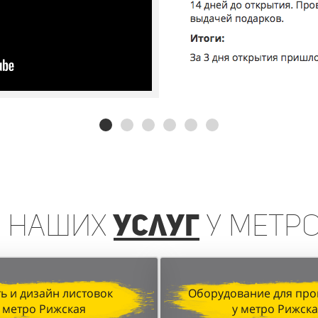
ь
наших
услуг
у метр
ь и дизайн листовок
Оборудование для про
 метро Рижская
у метро Рижск