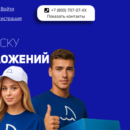
Войти
+7 (800) 707-07-XX
Показать контакты
гистрация
ску
л