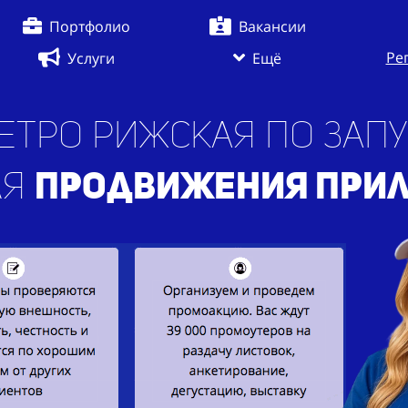
Портфолио
Вакансии
Ре
Услуги
Ещё
етро Рижская по запу
ля
продвижения при