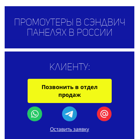
Промоутеры в сэндвич
панелях в России
Клиенту:
Позвонить в отдел
продаж
Оставить заявку