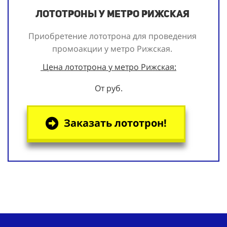
Лототроны у метро Рижская
Приобретение лототрона для проведения
промоакции у метро Рижская.
Цена лототрона у метро Рижская:
От руб.
Заказать лототрон!