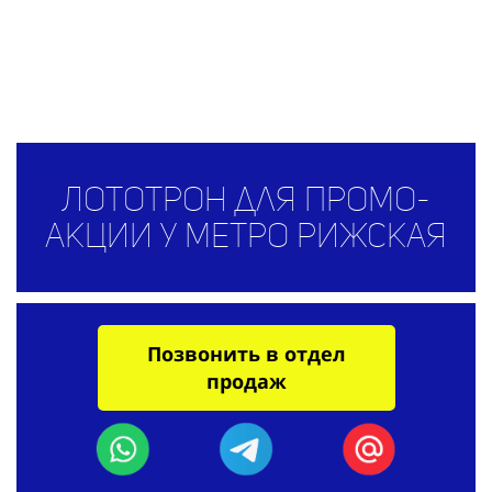
Лототрон для промо-
акции у метро Рижская
Позвонить в отдел
продаж