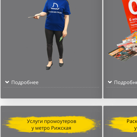
Подробнее
Подробн
Услуги промоутеров
Рас
у метро Рижская
у