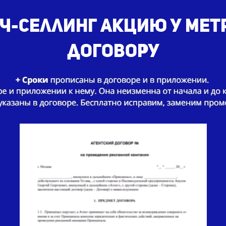
ч-селлинг акцию у мет
договору