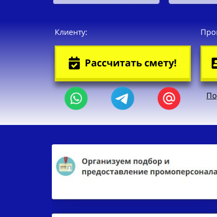
Клиенту:
Про
Рассчитать смету!
По