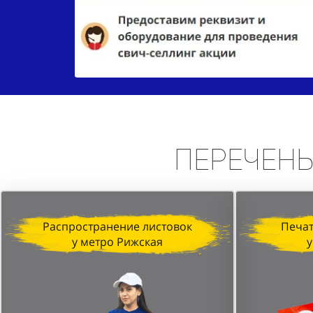
Перечен
Распространение листовок
Печат
у метро Рижская
у