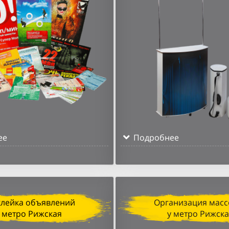
ее
Подробнее
клейка объявлений
Организация масс
 метро Рижская
у метро Рижск