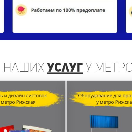
ь
наших
услуг
у метр
ь и дизайн листовок
Оборудование для про
 метро Рижская
у метро Рижск