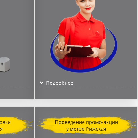
Подробнее
овки
Проведение промо-акции
ая
у метро Рижская