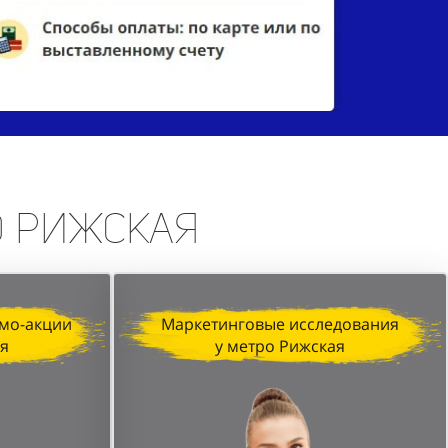
о Рижская
мо-акции
Маркетинговые исследования
ая
у метро Рижская