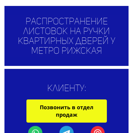
Распространение
листовок на ручки
квартирных дверей у
метро Рижская
Клиенту:
Позвонить в отдел
продаж