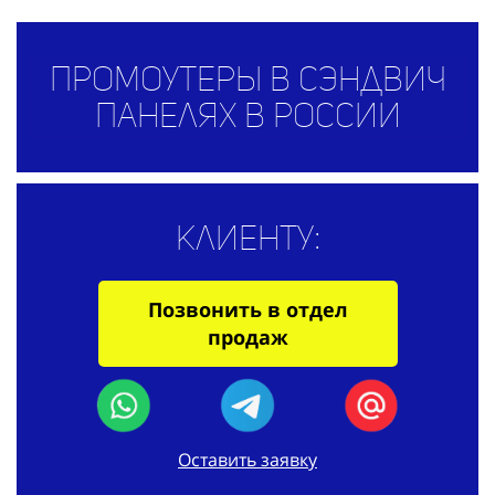
Промоутеры в сэндвич
панелях в России
Клиенту:
Позвонить в отдел
продаж
Оставить заявку