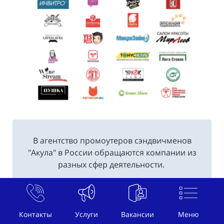
В агентство промоутеров сэндвичменов
"Акула" в России обращаются компании из
разных сфер деятельности.
Мы выявили более 38 сфер деятельности
наших потребителей...
Пожалуй, не найдется такой компании в
Контакты
Услуги
Вакансии
Меню
России, где бы не заказали услуги