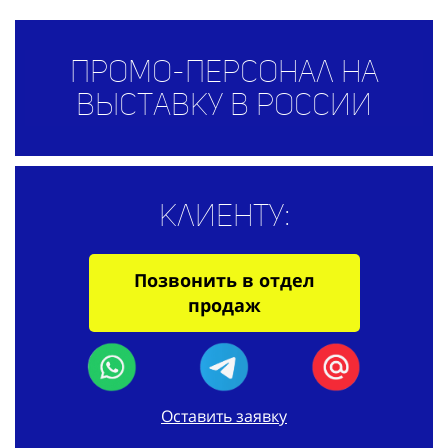
Промо-персонал на
выставку в России
Клиенту:
Позвонить в отдел
продаж
Оставить заявку