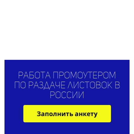
Работа промоутером
по раздаче листовок в
России
Заполнить анкету