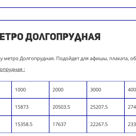
метро Долгопрудная
 у метро Долгопрудная. Подойдет для афишы, плаката, о
опрудная :
1000
2000
3000
400
15873
20503.5
25207.5
274
15358.5
17637
22267.5
233