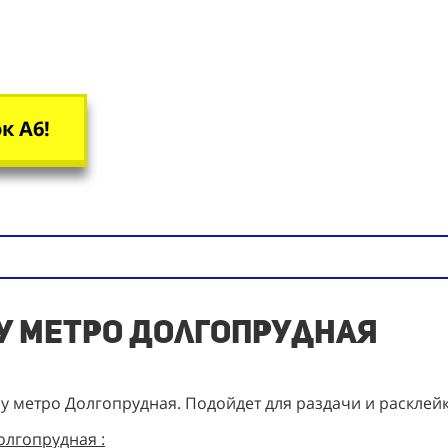
к А6!
 у метро Долгопрудная
 у метро Долгопрудная. Подойдет для раздачи и расклей
олгопрудная :