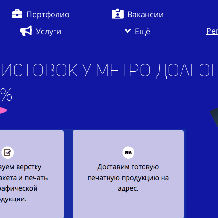
Портфолио
Вакансии
Ре
Услуги
Ещё
листовок у метро Долго
7%