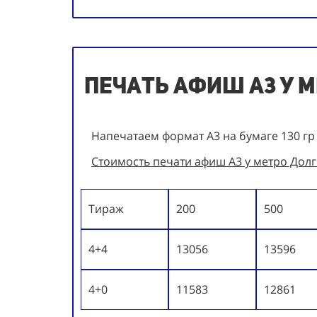
Печать афиш А3 у 
Напечатаем формат А3 на бумаге 130 гр
Стоимость печати афиш А3 у метро Долг
Тираж
200
500
4+4
13056
13596
4+0
11583
12861