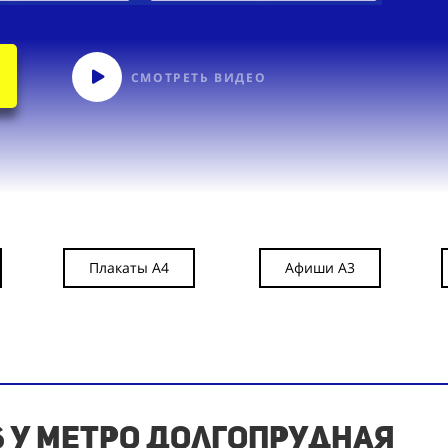
СМОТРЕТЬ ВИДЕО
Плакаты А4
Афиши А3
6 у метро Долгопрудная