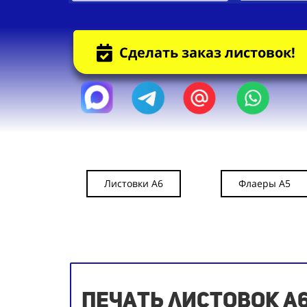
Сделать заказ листовок!
Листовки А6
Флаеры А5
Печать листовок А