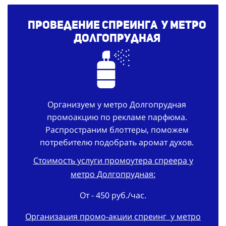
Проведение спреинга у метро
Долгопрудная
Организуем у метро Долгопрудная
промоакцию по рекламе парфюма.
Распространим блоттеры, поможем
потребителю подобрать аромат духов.
Стоимость услуги промоутера спреера у
метро Долгопрудная:
От - 450 руб./час.
Организация промо-
акции
спреинг
у метро