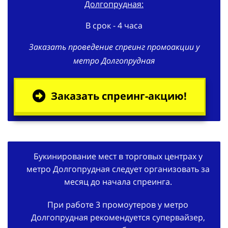
Долгопрудная:
В срок - 4 часа
Заказать проведение спреинг промоакции у
метро Долгопрудная
Заказать спреинг-акцию!
Букинирование мест в торговых центрах у
метро Долгопрудная следует организовать за
месяц до начала спреинга.
При работе 3 промоутеров у метро
Долгопрудная рекомендуется супервайзер,