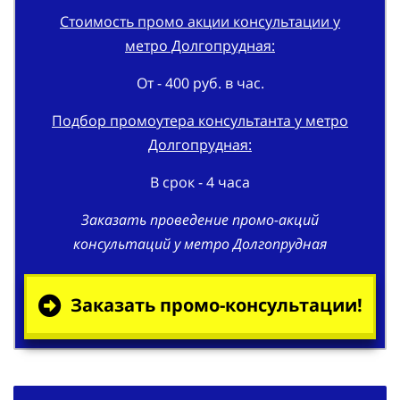
Стоимость промо акции консультации у
метро Долгопрудная:
От - 400 руб. в час.
Подбор промоутера консультанта у метро
Долгопрудная:
В срок - 4 часа
Заказать проведение промо-акций
консультаций у метро Долгопрудная
Заказать промо-консультации!