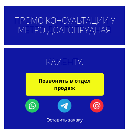
Промо консультации у
метро Долгопрудная
Клиенту:
Позвонить в отдел
продаж
Оставить заявку