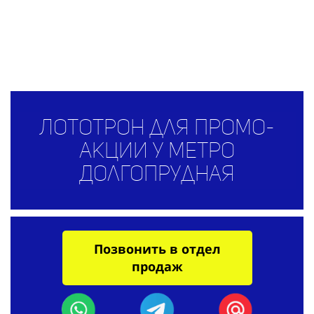
Лототрон для промо-
акции у метро
Долгопрудная
Позвонить в отдел
продаж