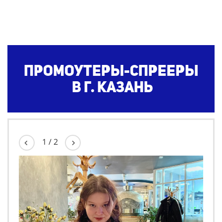
Промоутеры-спрееры
в г. Казань
1
/
2