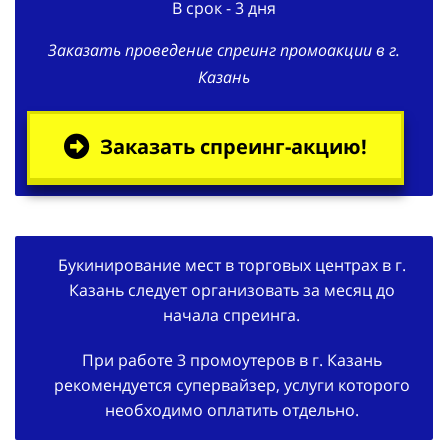
В срок - 3 дня
Заказать проведение спреинг промоакции в г.
Казань
Заказать спреинг-акцию!
Букинирование мест в торговых центрах в г.
Казань следует организовать за месяц до
начала спреинга.
При работе 3 промоутеров в г. Казань
рекомендуется супервайзер, услуги которого
необходимо оплатить отдельно.