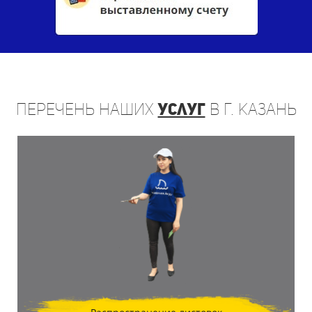
Перечень
наших
услуг
в г. Казань