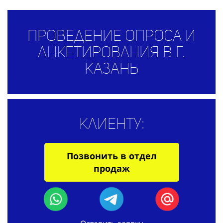
Проведение опроса и
анкетирования в г.
Казань
Клиенту:
Позвонить в отдел
продаж