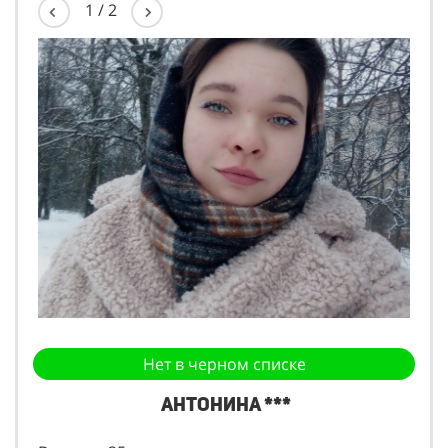
1
/
2
Нет в черном списке
Антонина ***