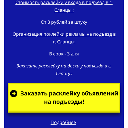
Стоимость расклейки у входа в подъезд в г.
Сланцы :
От 8 рублей за штуку
Организация поклейки рекламы на подъезд в
г. Сланцы:
В срок - 3 дня
Заказать расклейку на доски у подъезда в г.
Сланцы
Заказать расклейку объявлений
на подъезды!
Подробнее