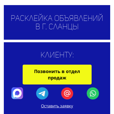
Расклейка объявлений
в г. Сланцы
Клиенту:
Позвонить в отдел
продаж
Оставить заявку