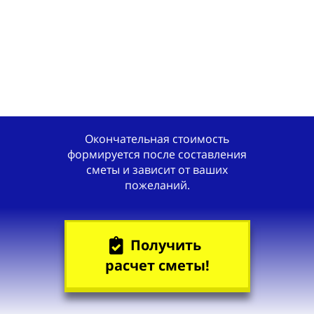
Окончательная стоимость
формируется после составления
сметы и зависит от ваших
пожеланий.
Получить
расчет сметы!