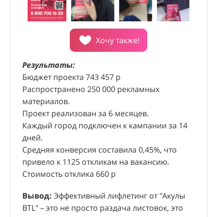
Хочу также!
Рез
Пла
Результаты:
пол
Хочу также!
Бюджет проекта 743 457 р
Рез
Сро
Распространено 250 000 рекламных
Бюд
Результаты:
материалов.
Соб
Общий бюджет проекта составил 393 586,22
Проект реализован за 6 месяцев.
Сто
руб.
Каждый город подключен к кампании за 14
Срок реализации: 1 год.
Рез
дней.
Полученные данные позволили выявить
мос
Средняя конверсия составила 0,45%, что
Рез
нерентабельные магазины.
опр
СМОТРЕТЬ ВИДЕО
привело к 1125 откликам на вакансию.
прое
СМОТРЕТЬ ВИДЕО
На основании исследования было принято
выс
Стоимость отклика 660 р
Хочу также!
охва
решение о закрытии нескольких заведомо
отв
Хочу также!
было
Хочу также!
убыточных торговых точек, что позволило
Вывод:
Эффективный лифлетинг от "Акулы
Вывод:
Успешное открытие новых магазинов
Ито
поте
компании Dятьково сэкономить
Выв
BTL" – это не просто раздача листовок, это
требует комплексного подхода, сочетающего в
Акция проводилась в 11 популярных ТЦ
опер
конв