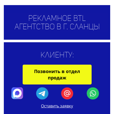
Рекламное BTL
агентство в г. Сланцы
Клиенту:
Позвонить в отдел
продаж
Оставить заявку