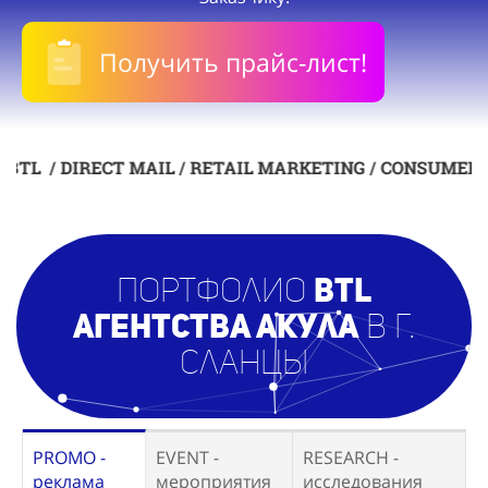
Получить прайс-лист!
 DIRECT MAIL / RETAIL MARKETING / CONSUMER PROMOTI
Портфолио
BTL
агентст
ва Акула
в г.
Сланцы
PROMO -
EVENT -
RESEARCH -
реклама
мероприятия
исследования