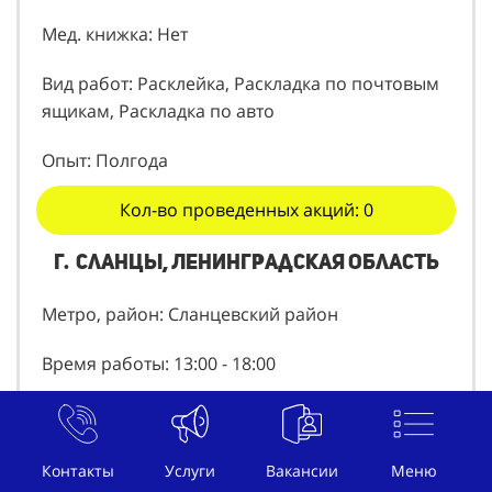
Мед. книжка: Нет
Вид работ: Расклейка, Раскладка по почтовым
ящикам, Раскладка по авто
Опыт: Полгода
Кол-во проведенных акций: 0
г. Сланцы, Ленинградская область
Метро, район: Сланцевский район
Время работы: 13:00 - 18:00
Дни недели: Пн, Вт, Чт, Пт, Вс
Сколько планируете работать: Полгода
Контакты
Услуги
Вакансии
Меню