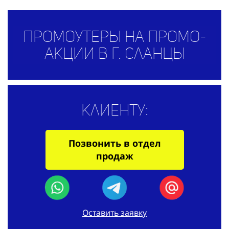
Промоутеры на промо-
акции в г. Сланцы
Клиенту:
Позвонить в отдел
продаж
Оставить заявку