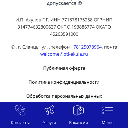
И.П. Акулов Г.Г. ИНН 771878175258 ОГРНИП
314774632800627 ОКПО 193886774 ОКАТО
45263591000
© , г. Сланцы, ул. , телефон
+78125078964
, почта
welcome@btl-akula.ru
Публичная оферта
Политика конфиденциальности
Обработка персональных данных
BTL агентство Акула
›
Промоутер на промо-акцию в г. Сланцы 🔥
Контакты
Услуги
Вакансии
Меню