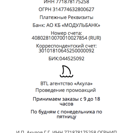
И.П. Акулов Г.Г. ИНН 771878175258 ОГРНИП