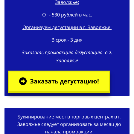
Заволжье:
От - 530 рублей в час.
Организуем дегустации в г. Заволжье:
В срок - 3 дня
Заказать промоакцию дегустацию в г.
Заволжье
Заказать дегустацию!
Букинирование мест в торговых центрах в г.
Заволжье следует организовать за месяц до
начала промоакции.