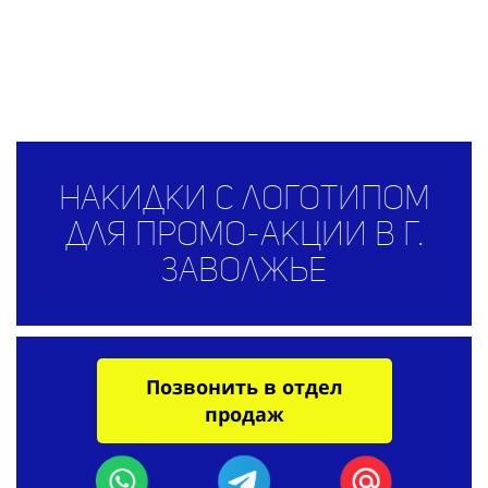
Накидки с логотипом
для промо-акции в г.
Заволжье
Позвонить в отдел
продаж