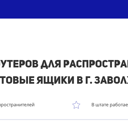
утеров для распростр
товые ящики в г. Заво
пространителей
В штате работа