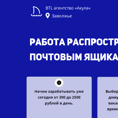
BTL агентство «Акула»
Заволжье
Работа распрост
почтовым ящикам