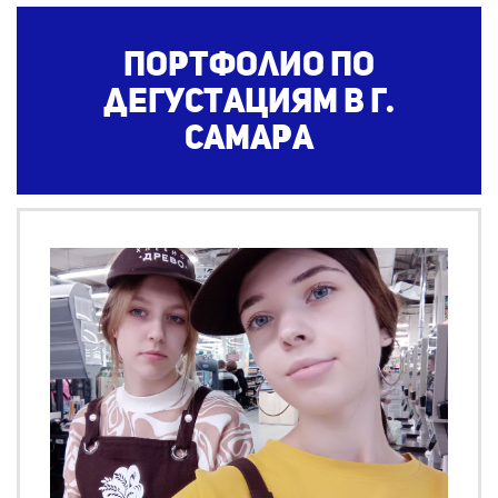
Портфолио по
дегустациям
в г.
Самара