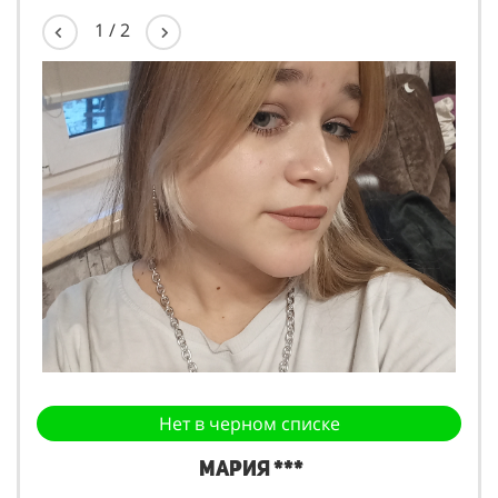
1
/
2
Нет в черном списке
Мария ***