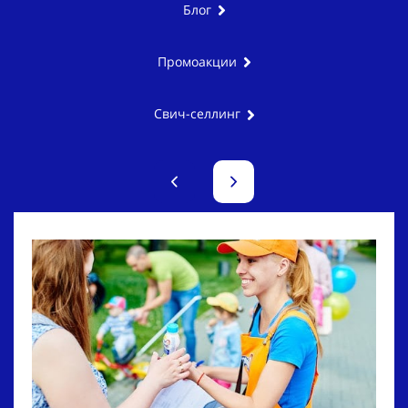
Блог
Промоакции
Свич-селлинг