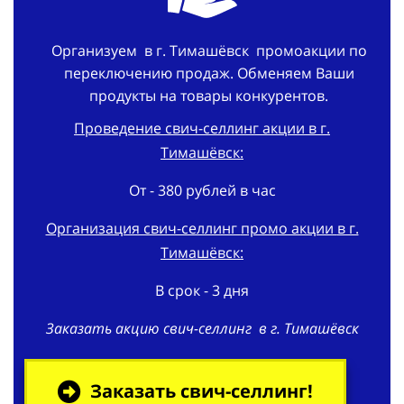
Организуем в г. Тимашёвск промоакции по
переключению продаж. Обменяем Ваши
продукты на товары конкурентов.
Проведение свич-селлинг акции в г.
Тимашёвск:
От - 380 рублей в час
Организация свич-селлинг
промо акции
в г.
Тимашёвск:
В срок - 3 дня
Заказать
акцию
свич-селлинг в г. Тимашёвск
Заказать свич-селлинг!