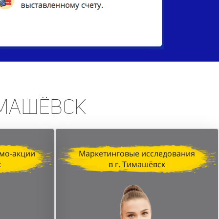
имашёвск
мо-акции
Маркетинговые исследования
к
в г. Тимашёвск