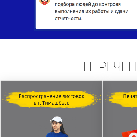
Перечен
Распространение листовок
Печат
в г. Тимашёвск