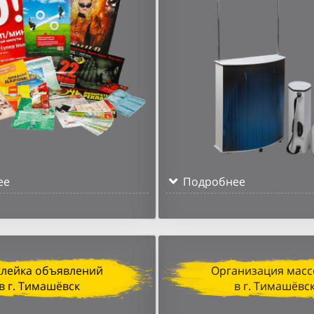
ее
Подробнее
клейка объявлений
Организация масс
в г. Тимашёвск
в г. Тимашёвс