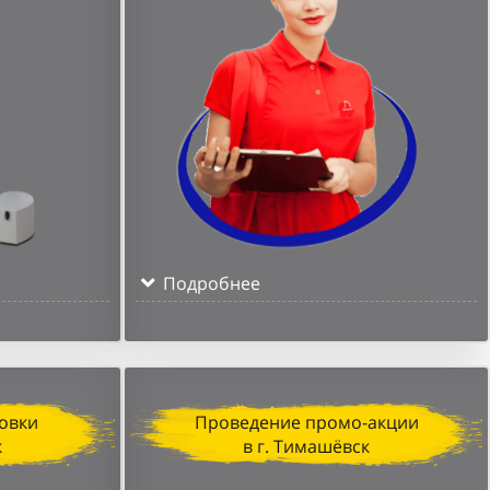
Подробнее
овки
Проведение промо-акции
к
в г. Тимашёвск