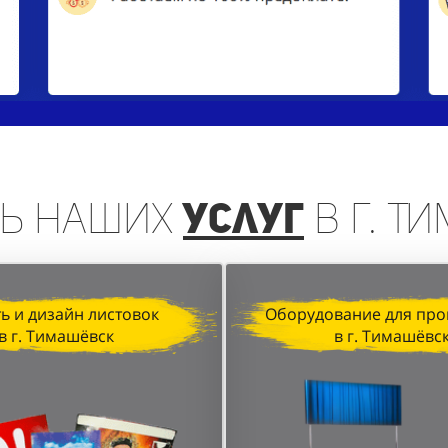
ь
наших
услуг
в г. Т
ь и дизайн листовок
Оборудование для про
в г. Тимашёвск
в г. Тимашёвс