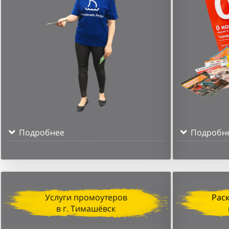
Подробнее
Подробн
Услуги промоутеров
Рас
в г. Тимашёвск