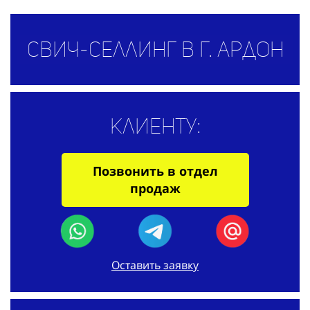
Свич-селлинг в г. Ардон
Клиенту:
Позвонить в отдел
продаж
Оставить заявку