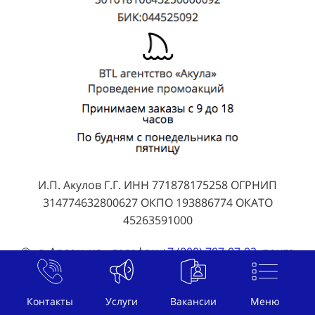
И.П. Акулов Г.Г. ИНН 771878175258 ОГРНИП
314774632800627 ОКПО 193886774 ОКАТО
45263591000
© , г. Ардон, ул. , телефон
+7 (800) 707-07-92
, почта
welcome@btl-akula.ru
Контакты
Услуги
Вакансии
Меню
Публичная оферта