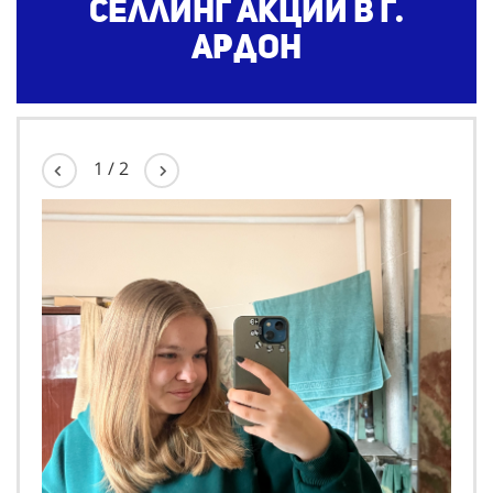
селлинг акции в г.
Ардон
1
/
2