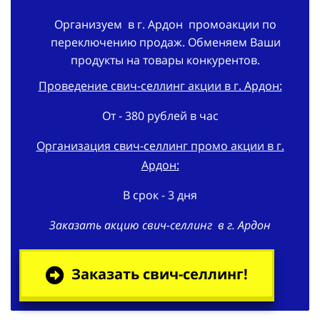
Организуем в г. Ардон промоакции по
переключению продаж. Обменяем Ваши
продукты на товары конкурентов.
Проведение свич-селлинг акции в г. Ардон:
От - 380 рублей в час
Организация свич-селлинг
промо акции
в г.
Ардон:
В срок - 3 дня
Заказать
акцию
свич-селлинг в г. Ардон
Заказать свич-селлинг!