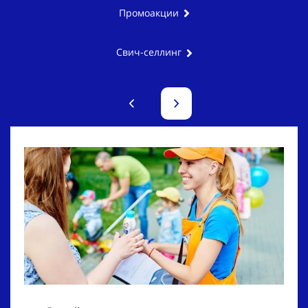
Промоакции
Свич-селлинг