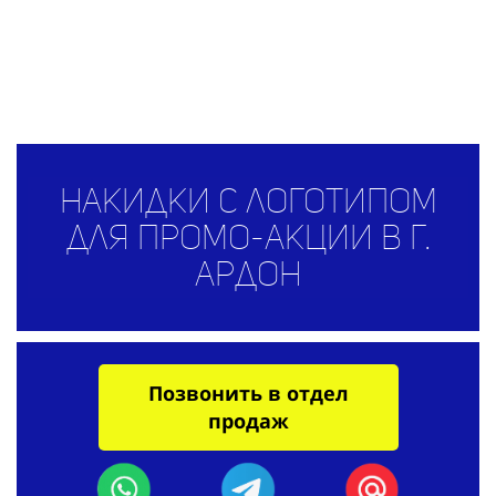
Накидки с логотипом
для промо-акции в г.
Ардон
Позвонить в отдел
продаж