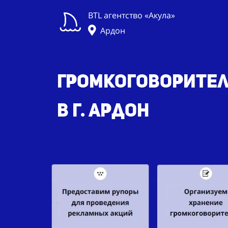
BTL агентство «Акула»
Ардон
Громкоговорител
в г. Ардон