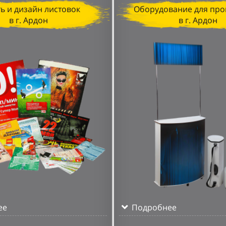
ь и дизайн листовок
Оборудование для про
в г. Ардон
в г. Ардон
ее
Подробнее