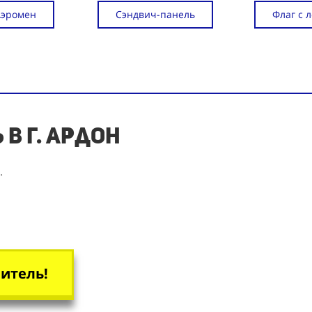
Аэромен
Сэндвич-панель
Флаг с 
в г. Ардон
.
итель!