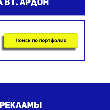
а
в г. Ардон
Поиск по портфолио
я рекламы