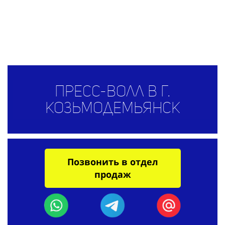
Пресс-волл в г.
Козьмодемьянск
Позвонить в отдел
продаж