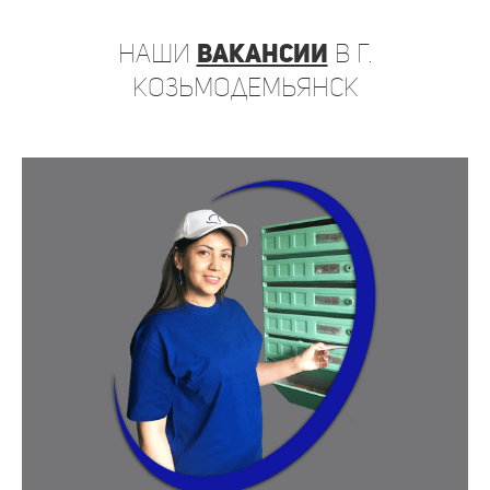
наши
вакансии
в г.
Козьмодемьянск