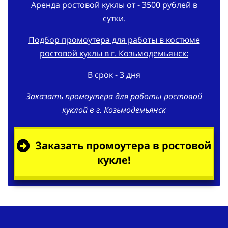
Аренда ростовой куклы от - 3500 рублей в
сутки.
Подбор промоутера для работы в костюме
ростовой куклы в г. Козьмодемьянск:
В срок - 3 дня
Заказать промоутера для работы ростовой
куклой в г. Козьмодемьянск
Заказать промоутера в ростовой
кукле!