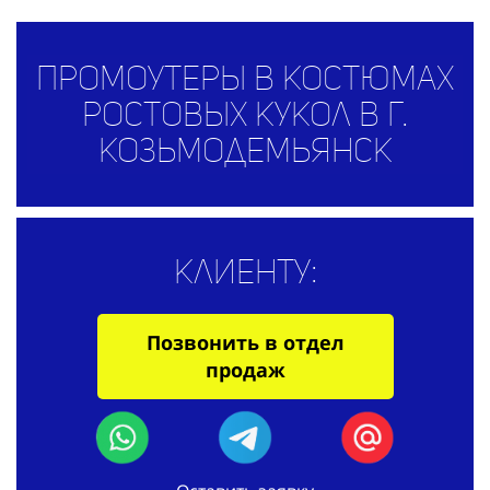
Промоутеры в костюмах
ростовых кукол в г.
Козьмодемьянск
Клиенту:
Позвонить в отдел
продаж