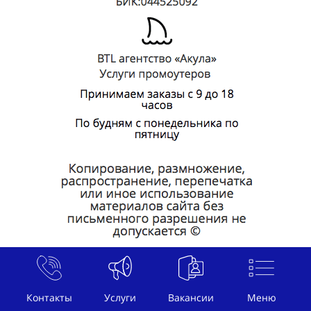
И.П. Акулов Г.Г. ИНН 771878175258 ОГРНИП
314774632800627 ОКПО 193886774 ОКАТО
Контакты
Услуги
Вакансии
Меню
45263591000