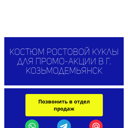
Костюм ростовой куклы
для промо-акции в г.
Козьмодемьянск
Позвонить в отдел
продаж