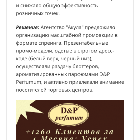
исполнения и предоставления детальной
вак
логистики.
и снижало общую эффективность
проходящих, так и заходящих в магазин
дне
отчетности с геоданными
Реш
Рос
розничных точек.
потенциальных покупателей. Полученные
Результаты:
За 5 месяцев работы было
распространителей.
лиф
Вид
данные позволили объективно оценить
привлечено 12 353 новых покупателя, что
Решение:
Агентство "Акула" предложило
рас
Кре
привлекательность локации, эффективность
способствовало увеличению продаж в
организацию масштабной промоакции в
вбл
Вла
работы персонала и влияние размещенной
открывшихся магазинах на 21%. Общий
формате спреинга. Презентабельные
ста
Вер
рекламы.
бюджет проекта составил 7 382 371,20 руб., а
промо-модели, одетые в строгом дресс-
Мос
изг
стоимость привлечения одного покупателя –
коде (белый верх, черный низ),
рег
объ
597,6 руб.
осуществляли раздачу блоттеров,
раз
про
ароматизированных парфюмами D&P
гро
дос
Perfumum, и активно привлекали внимание
вни
посетителей торговых центров.
муз
соз