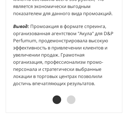
"Аку
является экономически выгодным
клие
показателем для данного вида промоакций.
мощ
узна
Вывод:
Промоакция в формате спреинга,
прод
организованная агентством "Акула" для D&P
орг
Perfumum, продемонстрировала высокую
ощут
эффективность в привлечении клиентов и
увеличении продаж. Грамотная
организация, профессионализм промо-
персонала и стратегически выбранные
локации в торговых центрах позволили
достичь впечатляющих результатов.