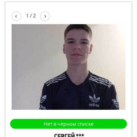
1
/
2
Нет в черном списке
Сергей ***